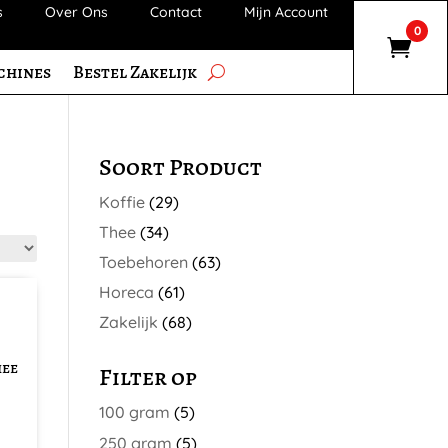
s
Over Ons
Contact
Mijn Account
0
chines
Bestel Zakelijk
Soort Product
Koffie
(29)
Thee
(34)
Toebehoren
(63)
Horeca
(61)
Zakelijk
(68)
hee
Filter op
100 gram
(5)
250 gram
(5)