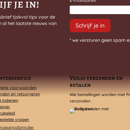
jf je in!
E-mailadres
*
sbrief tjokvol tips voor de
n al het laatste nieuws van
Schrijf je in
* we versturen geen spam e
ntenservice
Veilig verzenden en
betalen
mene voorwaarden
nden en retourneren
Alle bestellingen worden met P
t indienen
verzonden.
aimer
cybeleid
estelde vragen
rroepingsformulier