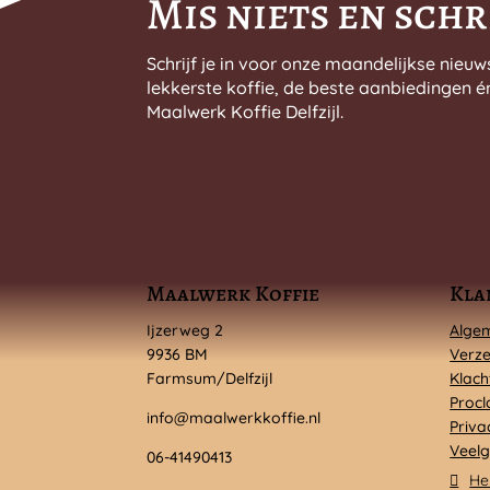
Mis niets en schri
Schrijf je in voor onze maandelijkse nieuw
lekkerste koffie, de beste aanbiedingen é
Maalwerk Koffie Delfzijl.
Maalwerk Koffie
Kla
Ijzerweg 2
Alge
9936 BM
Verze
Farmsum/Delfzijl
Klach
Procl
info@maalwerkkoffie.nl
Priva
Veelg
06-41490413
He