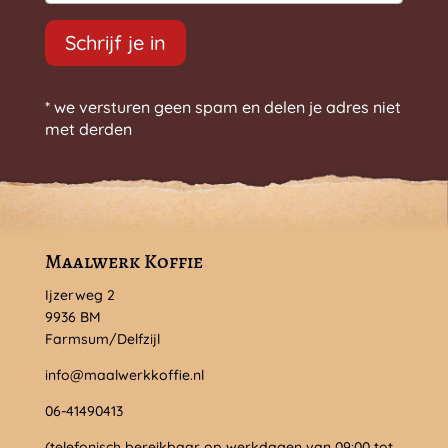
Schrijf je in
* we versturen geen spam en delen je adres niet
met derden
Maalwerk Koffie
Ijzerweg 2
9936 BM
Farmsum/Delfzijl
info@maalwerkkoffie.nl
06-41490413
(telefonisch bereikbaar op werkdagen van 09:00 tot