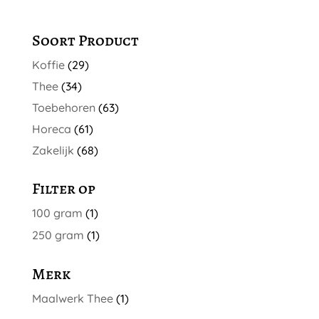
optie
kan
Soort Product
gekozen
Koffie
(29)
worden
op
Thee
(34)
de
Toebehoren
(63)
productpagina
Horeca
(61)
Zakelijk
(68)
Filter op
100 gram
(1)
250 gram
(1)
Merk
Maalwerk Thee
(1)