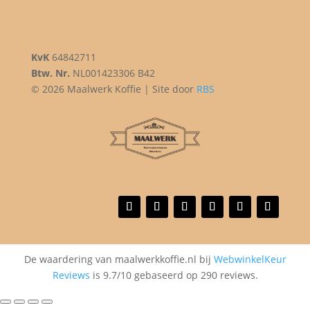
KvK
64842711
Btw. Nr.
NL001423306 B42
© 2026 Maalwerk Koffie | Site door
RBS
De waardering van maalwerkkoffie.nl bij
WebwinkelKeur
Reviews
is 9.7/10 gebaseerd op 290 reviews.