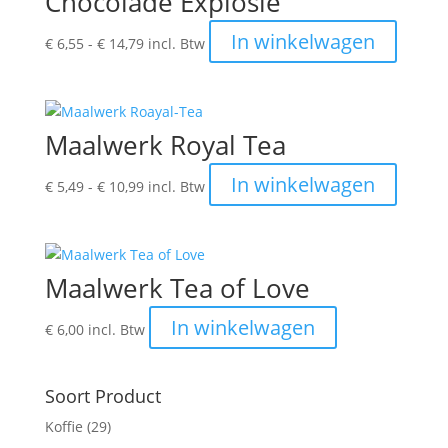
Chocolade Explosie
Prijsklasse:
Dit
In winkelwagen
€
6,55
-
€
14,79
incl. Btw
€ 6,55
produc
tot
heeft
€ 14,79
meerde
variatie
Maalwerk Royal Tea
Deze
optie
Prijsklasse:
Dit
In winkelwagen
€
5,49
-
€
10,99
incl. Btw
kan
€ 5,49
produc
gekoze
tot
heeft
worden
€ 10,99
meerde
op
variatie
Maalwerk Tea of Love
de
Deze
produc
optie
In winkelwagen
€
6,00
incl. Btw
kan
gekoze
worden
Soort Product
op
Koffie
(29)
de