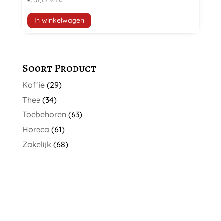
€
37,13
incl. Btw
In winkelwagen
Soort Product
Koffie
(29)
Thee
(34)
Toebehoren
(63)
Horeca
(61)
Zakelijk
(68)