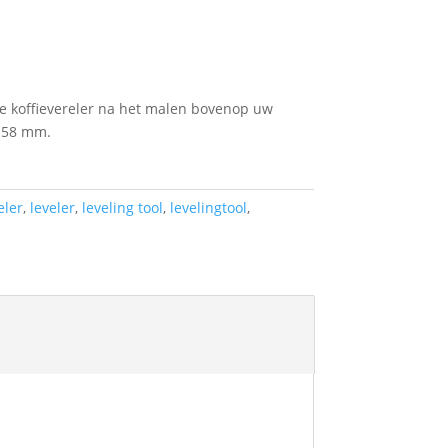
 de koffievereler na het malen bovenop uw
 Ø58 mm.
eler
,
leveler
,
leveling tool
,
levelingtool
,