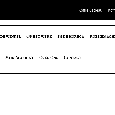
Koffie Cadeau
Kof
 de winkel
Op het werk
In de horeca
Koffiemach
Mijn Account
Over Ons
Contact