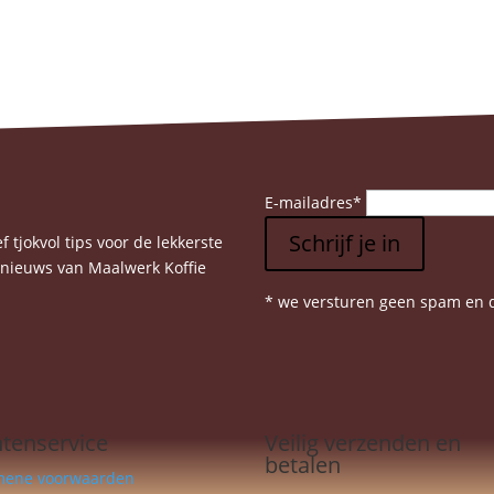
E-mailadres
*
Schrijf je in
 tjokvol tips voor de lekkerste
e nieuws van Maalwerk Koffie
* we versturen geen spam en d
ntenservice
Veilig verzenden en
betalen
mene voorwaarden