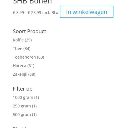
SHB Bonen
Prijsklasse:
Dit
In winkelwagen
€
8,99
-
€
25,99
incl. Btw
€ 8,99
produc
tot
heeft
€ 25,99
meerde
Soort Product
variatie
Koffie
(29)
Deze
Thee
(34)
optie
kan
Toebehoren
(63)
gekoze
Horeca
(61)
worden
Zakelijk
(68)
op
de
Filter op
produc
1000 gram
(1)
250 gram
(1)
500 gram
(1)