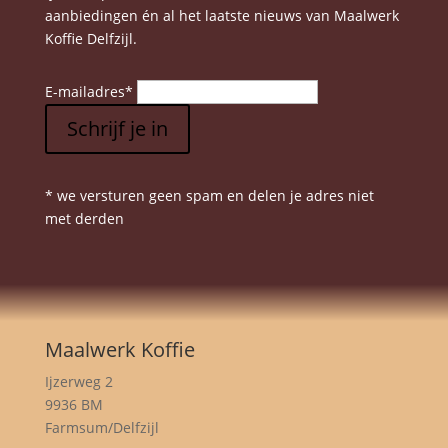
aanbiedingen én al het laatste nieuws van Maalwerk
Koffie Delfzijl.
E-mailadres
*
Schrijf je in
* we versturen geen spam en delen je adres niet
met derden
Maalwerk Koffie
Ijzerweg 2
9936 BM
Farmsum/Delfzijl