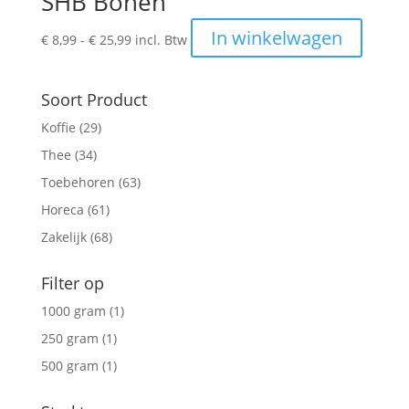
SHB Bonen
Prijsklasse:
Dit
In winkelwagen
€
8,99
-
€
25,99
incl. Btw
€ 8,99
produc
tot
heeft
€ 25,99
meerde
Soort Product
variatie
Koffie
(29)
Deze
Thee
(34)
optie
kan
Toebehoren
(63)
gekoze
Horeca
(61)
worden
Zakelijk
(68)
op
de
Filter op
produc
1000 gram
(1)
250 gram
(1)
500 gram
(1)