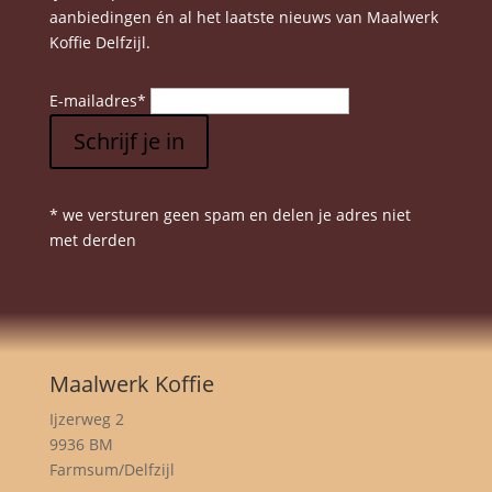
aanbiedingen én al het laatste nieuws van Maalwerk
Koffie Delfzijl.
E-mailadres
*
Schrijf je in
* we versturen geen spam en delen je adres niet
met derden
Maalwerk Koffie
Ijzerweg 2
9936 BM
Farmsum/Delfzijl