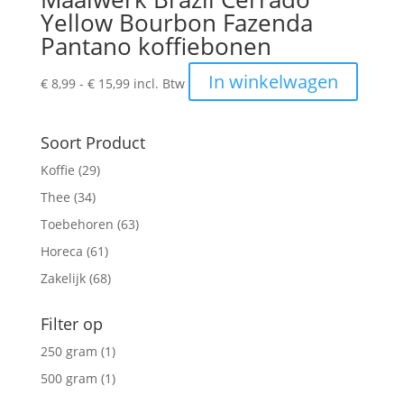
Yellow Bourbon Fazenda
Pantano koffiebonen
Prijsklasse:
Dit
In winkelwagen
€
8,99
-
€
15,99
incl. Btw
€ 8,99
produc
tot
heeft
€ 15,99
meerde
Soort Product
variatie
Koffie
(29)
Deze
Thee
(34)
optie
kan
Toebehoren
(63)
gekoze
Horeca
(61)
worden
Zakelijk
(68)
op
de
Filter op
produc
250 gram
(1)
500 gram
(1)