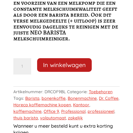
en voorzien van een melkpomp die een
constante melkschuimkwaliteit geeft
als door een barista bereid. Ook dit
verse melkgedeelte (+ uitloop) is zeer
eenvoudig dagelijks te reinigen met de
juiste NEO BARISTA
melkschuimreiniger.
Dr.
In winkelwagen
Coffee
Office
9
aantal
Artikelnummer:
DRCOF9BL
Categorie:
Toebehoren
Tags:
Barista
,
bonenkoffie
,
Bonenmachine
,
Dr. Coffee
,
Horeca koffiemachine kopen
,
Kantoor
,
koffiemachine
,
Office 9
,
Professional
,
professioneel
,
thuis barista
,
volautomaat
,
zakelijk
Wanneer u meer besteld kunt u extra korting
krijgen.