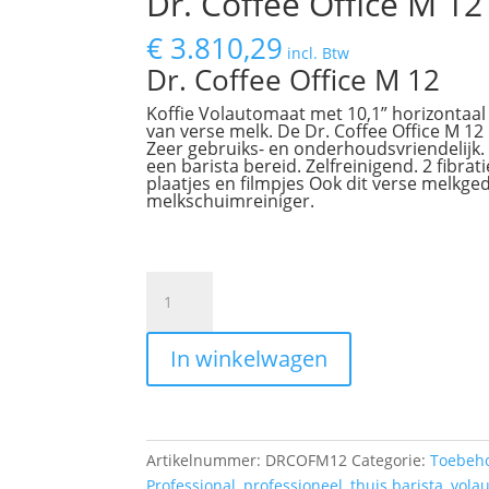
Dr. Coffee Office M 12
€
3.810,29
incl. Btw
Dr. Coffee Office M 12
Koffie Volautomaat met 10,1” horizontaal
van verse melk. De Dr. Coffee Office M 12
Zeer gebruiks- en onderhoudsvriendelijk
een barista bereid. Zelfreinigend. 2 fib
plaatjes en filmpjes Ook dit verse melkged
melkschuimreiniger.
Dr.
Coffee
Office
In winkelwagen
M
12
aantal
Artikelnummer:
DRCOFM12
Categorie:
Toebeh
Professional
,
professioneel
,
thuis barista
,
vola