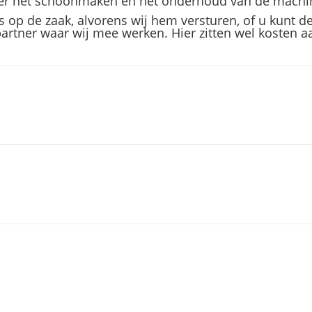
over het schoonmaken en het onderhoud van de machi
s op de zaak, alvorens wij hem versturen, of u kunt d
rtner waar wij mee werken. Hier zitten wel kosten 