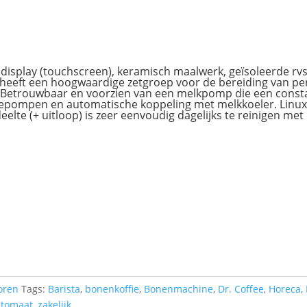
 display (touchscreen), keramisch maalwerk, geïsoleerde rvs
 heeft een hoogwaardige zetgroep voor de bereiding van perf
. Betrouwbaar en voorzien van een melkpomp die een consta
ratiepompen en automatische koppeling met melkkoeler. Linu
eelte (+ uitloop) is zeer eenvoudig dagelijks te reinigen me
oren
Tags:
Barista
,
bonenkoffie
,
Bonenmachine
,
Dr. Coffee
,
Horeca
,
utomaat
,
zakelijk