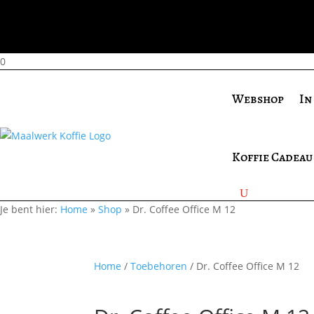
0
Webshop
In
Koffie Cadeau
Je bent hier:
Home
»
Shop
»
Dr. Coffee Office M 12
Home
/
Toebehoren
/ Dr. Coffee Office M 12