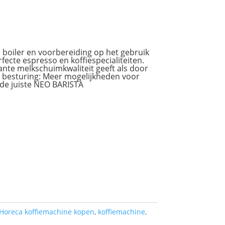
 boiler en voorbereiding op het gebruik
ecte espresso en koffiespecialiteiten.
nte melkschuimkwaliteit geeft als door
x besturing: Meer mogelijkheden voor
t de juiste NEO BARISTA
Horeca koffiemachine kopen
,
koffiemachine
,