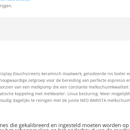
rijgen.
display (touchscreen), keramisch maalwerk, geïsoleerde rvs boiler 
 hoogwaardige zetgroep voor de bereiding van perfecte espresso en 
orzien van een melkpomp die een constante melkschuimkwaliteit ge
atische koppeling met melkkoeler. Linux besturing: Meer mogelijkh
nvoudig dagelijks te reinigen met de juiste NEO BARISTA melkschuim
hines die gekalibreerd en ingesteld moeten worden op 