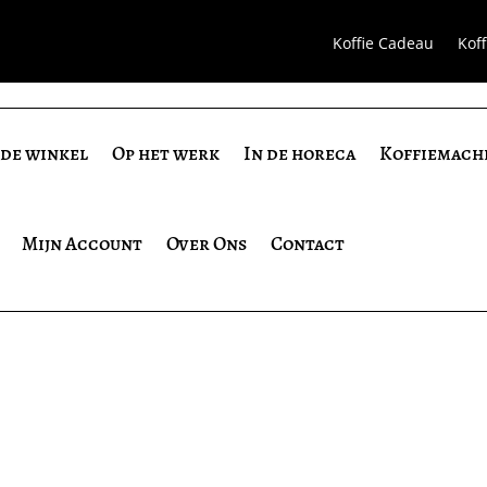
Koffie Cadeau
Kof
 de winkel
Op het werk
In de horeca
Koffiemach
Mijn Account
Over Ons
Contact