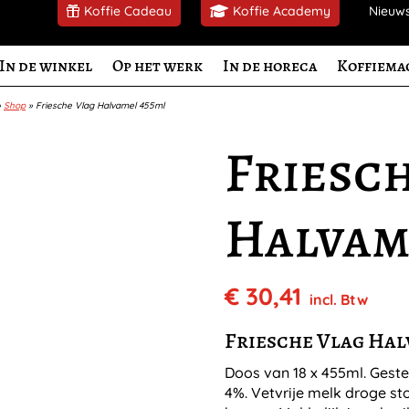
Koffie Cadeau
Koffie Academy
Nieuw
In de winkel
Op het werk
In de horeca
Koffiema
»
Shop
»
Friesche Vlag Halvamel 455ml
Friesc
Halvam
€
30,41
incl. Btw
Friesche Vlag Hal
Doos van 18 x 455ml. Gester
4%. Vetvrije melk droge st