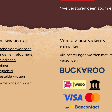
* we versturen geen spam e
ntenservice
Veilig verzenden en
betalen
mene voorwaarden
nden en retourneren
Alle bestellingen worden met P
t indienen
verzonden.
aimer
cybeleid
estelde vragen
erroepingsformulier