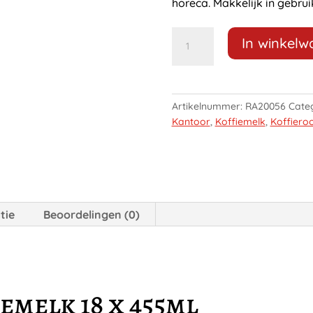
horeca. Makkelijk in gebrui
Friesche
In winkel
Vlag
Halvamel
455ml
aantal
Artikelnummer:
RA20056
Cate
Kantoor
,
Koffiemelk
,
Koffier
tie
Beoordelingen (0)
emelk 18 x 455ml