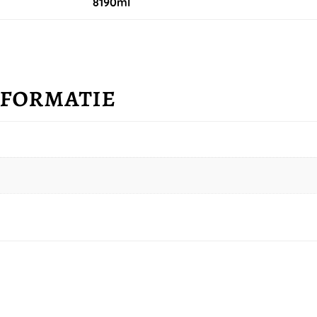
8190ml
nformatie