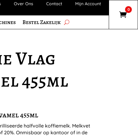
s
Over Ons
Contact
Mijn Account
0
chines
Bestel Zakelijk
he Vlag
el 455ml
vamel 455ml
illiseerde halfvolle koffiemelk. Melkvet
of 20%. Onmisbaar op kantoor of in de