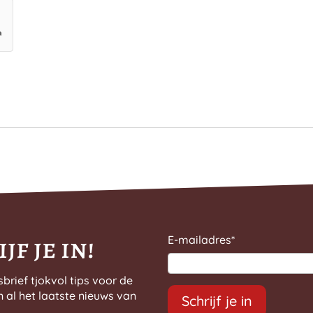
jf je in!
E-mailadres
*
sbrief tjokvol tips voor de
n al het laatste nieuws van
Schrijf je in