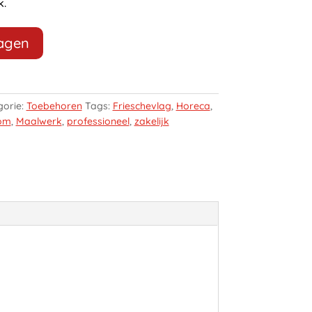
k.
wagen
gorie:
Toebehoren
Tags:
Frieschevlag
,
Horeca
,
oom
,
Maalwerk
,
professioneel
,
zakelijk