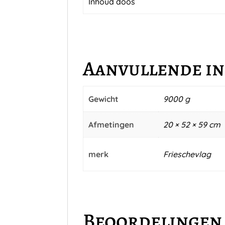
Inhoud doos
Aanvullende i
Gewicht
9000 g
Afmetingen
20 × 52 × 59 cm
merk
Frieschevlag
Beoordelingen