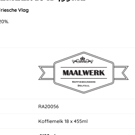
Friesche Vlag
20%.
RA20056
Koffiemelk 18 x 455ml