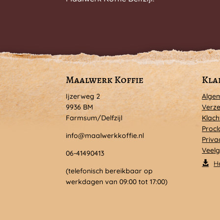
Maalwerk Koffie
Kla
Ijzerweg 2
Alge
9936 BM
Verze
Farmsum/Delfzijl
Klach
Procl
info@maalwerkkoffie.nl
Priva
Veelg
06-41490413
H
(telefonisch bereikbaar op
werkdagen van 09:00 tot 17:00)