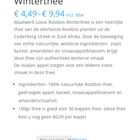
Winterthee
Prijsklasse:
€
4,49
-
€
9,94
incl. Btw
€ 4,49
Maalwerk Losse Rooibos Winterthee is een heerlijke
tot
thee van de allerbeste Rooibos planten uit de
€ 9,94
Cederberg streek in Zuid-Afrika. Door de toevoeging
van echte natuurlijke, winterse ingrediënten, zoals
kaneel, amandelen en sinaasappelbloesem, krijgt
deze thee zijn authentieke winterse smaak.
De stukjes appel zorgen voor een lekkere zoete
smaak in deze thee.
Ingredienten: 100% natuurlijke Rooibos thee,
gedroogde appel, kaneel, sinaasappelbloesem en
amandelschaafsel.
100gr thee is goed voor 50 koppen thee. (deze thee
kost u nog geen €0,09 per kopje)
Wissen