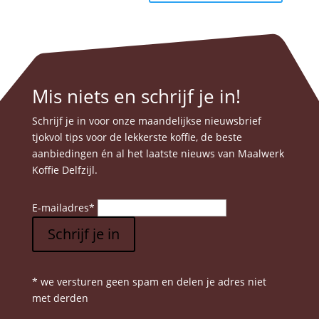
worden
tot
heeft
op
€ 10,80
meerde
de
variatie
produc
Deze
optie
Mis niets en schrijf je in!
kan
gekoze
Schrijf je in voor onze maandelijkse nieuwsbrief
worden
tjokvol tips voor de lekkerste koffie, de beste
op
aanbiedingen én al het laatste nieuws van Maalwerk
de
Koffie Delfzijl.
produc
E-mailadres
*
Schrijf je in
* we versturen geen spam en delen je adres niet
met derden