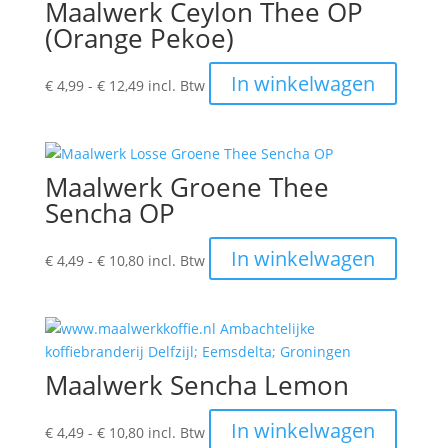
Maalwerk Ceylon Thee OP
(Orange Pekoe)
Prijsklasse:
Dit
In winkelwagen
€
4,99
-
€
12,49
incl. Btw
€ 4,99
produc
tot
heeft
€ 12,49
meerde
variatie
Maalwerk Groene Thee
Deze
Sencha OP
optie
kan
Prijsklasse:
Dit
In winkelwagen
€
4,49
-
€
10,80
incl. Btw
gekoze
€ 4,49
produc
worden
tot
heeft
op
€ 10,80
meerde
de
variatie
produc
Deze
Maalwerk Sencha Lemon
optie
kan
Prijsklasse:
Dit
In winkelwagen
€
4,49
-
€
10,80
incl. Btw
gekoze
€ 4,49
produc