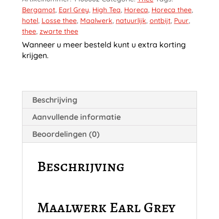
Thee
Bergamot
,
Earl Grey
,
High Tea
,
Horeca
,
Horeca thee
,
aantal
hotel
,
Losse thee
,
Maalwerk
,
natuurlijk
,
ontbijt
,
Puur
,
thee
,
zwarte thee
Wanneer u meer besteld kunt u extra korting
krijgen.
Beschrijving
Aanvullende informatie
Beoordelingen (0)
Beschrijving
Maalwerk Earl Grey