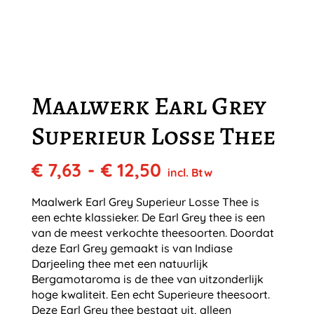
Maalwerk Earl Grey
Superieur Losse Thee
Prijsklasse:
€
7,63
-
€
12,50
incl. Btw
€ 7,63
tot
Maalwerk Earl Grey Superieur Losse Thee is
€ 12,50
een echte klassieker. De Earl Grey thee is een
van de meest verkochte theesoorten. Doordat
deze Earl Grey gemaakt is van Indiase
Darjeeling thee met een natuurlijk
Bergamotaroma is de thee van uitzonderlijk
hoge kwaliteit. Een echt Superieure theesoort.
Deze Earl Grey thee bestaat uit, alleen