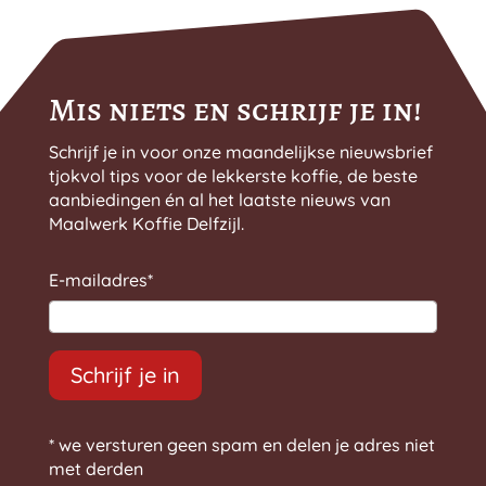
€ 10,99
op
de
productpagina
Mis niets en schrijf je in!
Schrijf je in voor onze maandelijkse nieuwsbrief
tjokvol tips voor de lekkerste koffie, de beste
aanbiedingen én al het laatste nieuws van
Maalwerk Koffie Delfzijl.
E-mailadres
*
Schrijf je in
* we versturen geen spam en delen je adres niet
met derden