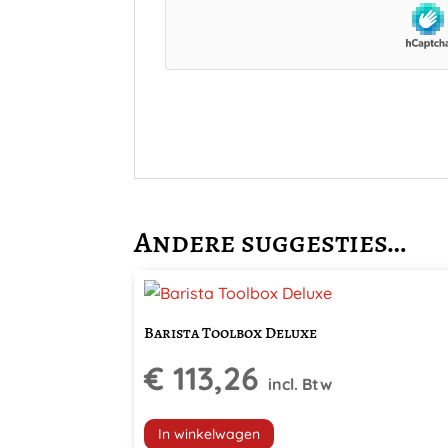
Andere suggesties…
Barista Toolbox Deluxe
€
113,26
incl. Btw
In winkelwagen