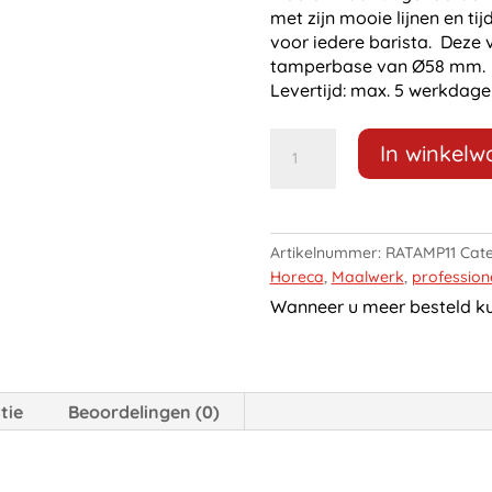
met zijn mooie lijnen en ti
voor iedere barista. Deze 
tamperbase van Ø58 mm.
Levertijd: max. 5 werkdage
Tamper
In winkel
RVS
58
mm
vlak
Artikelnummer:
RATAMP11
Cate
met
Horeca
,
Maalwerk
,
profession
Rood
Wanneer u meer besteld kun
handvat
aantal
tie
Beoordelingen (0)