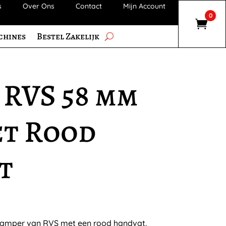
s
Over Ons
Contact
Mijn Account
0
chines
Bestel Zakelijk
 RVS 58 mm
et Rood
t
tamper van RVS met een rood handvat.