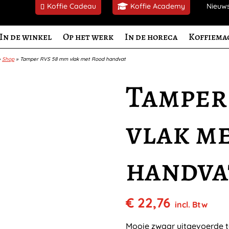
Koffie Cadeau
Koffie Academy
Nieuw
In de winkel
Op het werk
In de horeca
Koffiema
»
Shop
»
Tamper RVS 58 mm vlak met Rood handvat
Tamper
vlak m
handva
€
22,76
incl. Btw
Mooie zwaar uitgevoerde 