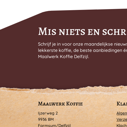
productpagina
Mis niets en schri
Schrijf je in voor onze maandelijkse nieuw
lekkerste koffie, de beste aanbiedingen é
Maalwerk Koffie Delfzijl.
Maalwerk Koffie
Kla
Ijzerweg 2
Alge
9936 BM
Verze
Farmsum/Delfzijl
Klach