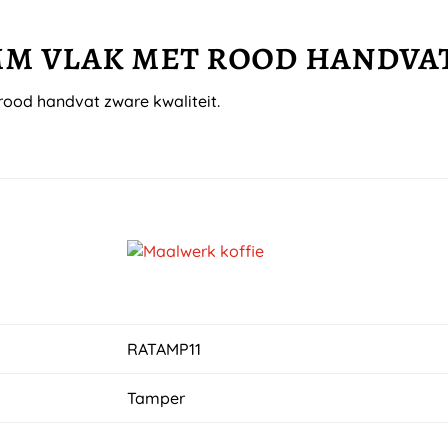
mm vlak met rood handva
rood handvat zware kwaliteit.
RATAMP11
Tamper