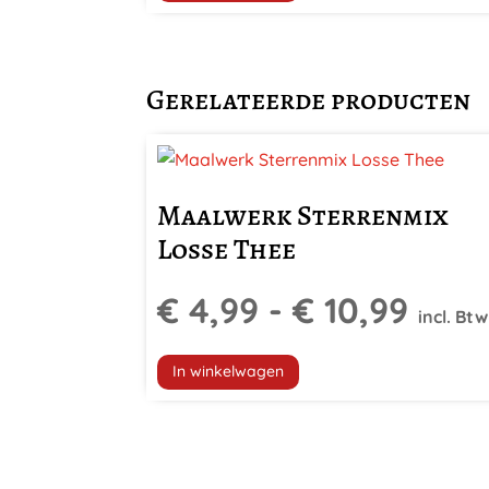
Gerelateerde producten
Dit
product
Maalwerk Sterrenmix
heeft
Losse Thee
meerdere
variaties.
Prijs
€
4,99
-
€
10,99
Deze
incl. Btw
optie
€ 4,
kan
In winkelwagen
gekozen
tot
worden
op
€ 10
de