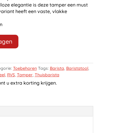
jdloze elegantie is deze tamper een must
variant heeft een vaste, vlakke
n
wagen
gorie:
Toebehoren
Tags:
Barista
,
Baristatool
,
eel
,
RVS
,
Tamper
,
Thuisbarista
t u extra korting krijgen.