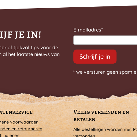
productpagina
jf je in!
E-mailadres
*
sbrief tjokvol tips voor de
n al het laatste nieuws van
Schrijf je in
* we versturen geen spam e
ntenservice
Veilig verzenden en
betalen
mene voorwaarden
nden en retourneren
Alle bestellingen worden met P
t indienen
verzonden.