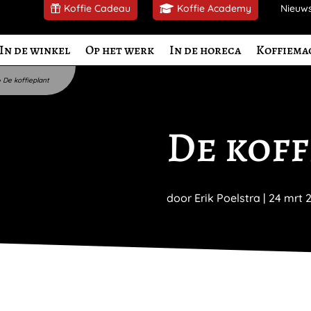
Koffie Cadeau
Koffie Academy
Nieuw
In de winkel
Op het werk
In de horeca
Koffiema
»
De koffieplant
De koff
door
Erik Poelstra
|
24 mrt 