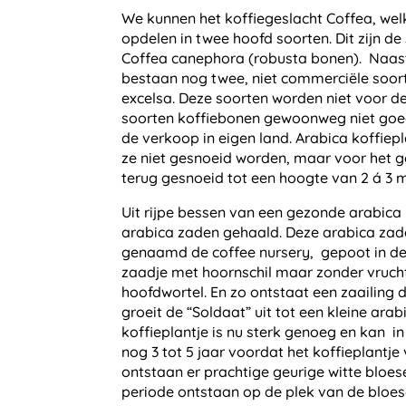
We kunnen het koffiegeslacht Coffea, wel
opdelen in twee hoofd soorten. Dit zijn d
Coffea canephora (robusta bonen). Naas
bestaan nog twee, niet commerciële soort
excelsa. Deze soorten worden niet voor d
soorten koffiebonen gewoonweg niet goed
de verkoop in eigen land. Arabica koffiep
ze niet gesnoeid worden, maar voor het 
terug gesnoeid tot een hoogte van 2 á 3 m
Uit rijpe bessen van een gezonde arabic
arabica zaden gehaald. Deze arabica zad
genaamd de coffee nursery, gepoot in de 
zaadje met hoornschil maar zonder vrucht
hoofdwortel. En zo ontstaat een zaailin
groeit de “Soldaat” uit tot een kleine ara
koffieplantje is nu sterk genoeg en kan i
nog 3 tot 5 jaar voordat het koffieplantje 
ontstaan er prachtige geurige witte bloes
periode ontstaan op de plek van de bloes