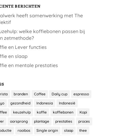
cente berichten
alwerk heeft samenwerking met The
ektif
zehulp: welke koffiebonen passen bij
jn zetmethode?
fie en Lever functies
fie en slaap
fie en mentale prestaties
gs
rista
branden
Coffee
Daily cup
espresso
yo
gezondheid
Indonesia
Indonesië
ffee
keuzehulp
koffie
koffiebonen
Kopi
ver
oorsprong
plantage
prestaties
proces
oductie
rooibos
Single origin
slaap
thee