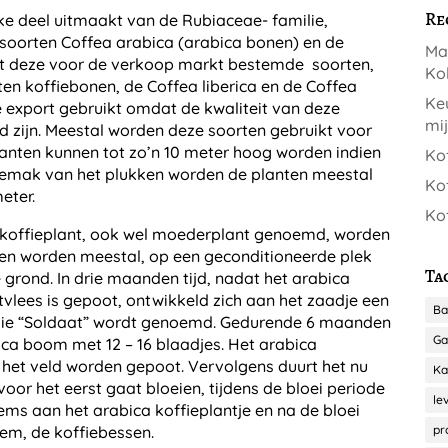
Re
ke deel uitmaakt van de Rubiaceae- familie,
e soorten Coffea arabica (arabica bonen) en de
Ma
t deze voor de verkoop markt bestemde soorten,
Kol
en koffiebonen, de Coffea liberica en de Coffea
Keu
e export gebruikt omdat de kwaliteit van deze
mi
 zijn. Meestal worden deze soorten gebruikt voor
lanten kunnen tot zo’n 10 meter hoog worden indien
Kof
gemak van het plukken worden de planten meestal
Kof
eter.
Kof
a koffieplant, ook wel moederplant genoemd, worden
en worden meestal, op een geconditioneerde plek
Ta
grond. In drie maanden tijd, nadat het arabica
vlees is gepoot, ontwikkeld zich aan het zaadje een
Ba
g die “Soldaat” wordt genoemd. Gedurende 6 maanden
Ga
bica boom met 12 – 16 blaadjes. Het arabica
n het veld worden gepoot. Vervolgens duurt het nu
Ka
voor het eerst gaat bloeien, tijdens de bloei periode
le
ems aan het arabica koffieplantje en na de bloei
em, de koffiebessen.
pr