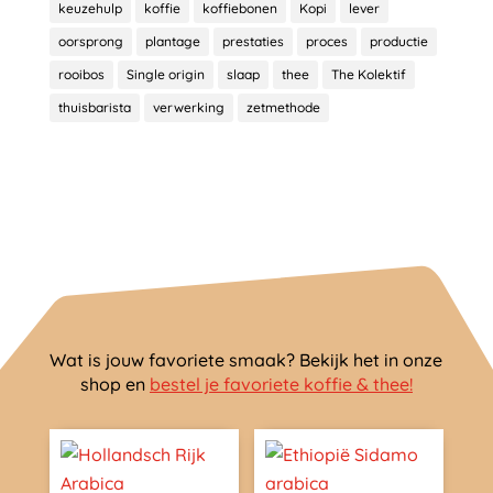
keuzehulp
koffie
koffiebonen
Kopi
lever
oorsprong
plantage
prestaties
proces
productie
rooibos
Single origin
slaap
thee
The Kolektif
thuisbarista
verwerking
zetmethode
Wat is jouw favoriete smaak? Bekijk het in onze
shop en
bestel je favoriete koffie & thee!
Dit
Dit
product
product