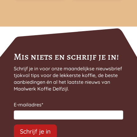
€ 25,99
€ 16,99
gekozen
gekozen
worden
worden
op
op
de
de
productpagina
productpagina
Mis niets en schrijf je in!
Schrijf je in voor onze maandelijkse nieuwsbrief
tjokvol tips voor de lekkerste koffie, de beste
aanbiedingen én al het laatste nieuws van
Maalwerk Koffie Delfzijl.
E-mailadres
*
Schrijf je in