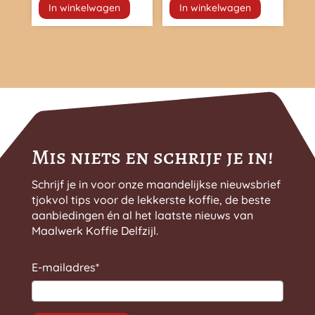
optie
optie
In winkelwagen
In winkelwagen
tot
tot
kan
kan
€ 25,99
€ 16,99
gekozen
gekozen
worden
worden
op
op
de
de
productpagina
productpagina
Mis niets en schrijf je in!
Schrijf je in voor onze maandelijkse nieuwsbrief
tjokvol tips voor de lekkerste koffie, de beste
aanbiedingen én al het laatste nieuws van
Maalwerk Koffie Delfzijl.
E-mailadres
*