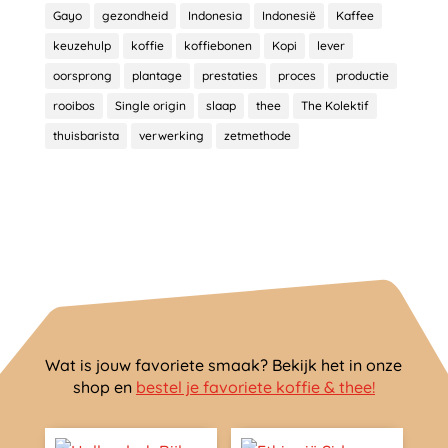
Gayo
gezondheid
Indonesia
Indonesië
Kaffee
keuzehulp
koffie
koffiebonen
Kopi
lever
oorsprong
plantage
prestaties
proces
productie
rooibos
Single origin
slaap
thee
The Kolektif
thuisbarista
verwerking
zetmethode
Wat is jouw favoriete smaak? Bekijk het in onze
shop en
bestel je favoriete koffie & thee!