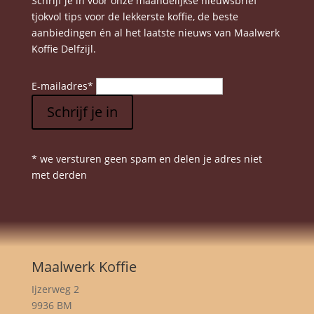
Schrijf je in voor onze maandelijkse nieuwsbrief
productpagina
tjokvol tips voor de lekkerste koffie, de beste
aanbiedingen én al het laatste nieuws van Maalwerk
Koffie Delfzijl.
E-mailadres
*
Schrijf je in
* we versturen geen spam en delen je adres niet
met derden
Maalwerk Koffie
Ijzerweg 2
9936 BM