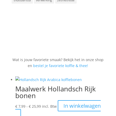
thuisbarista
verwerking
zetmethode
Wat is jouw favoriete smaak? Bekijk het in onze shop
en
bestel je favoriete koffie & thee!
Maalwerk Hollandsch Rijk
bonen
Prijsklasse:
In winkelwagen
€
7,99
-
€
25,99
incl. Btw
€ 7,99
Dit