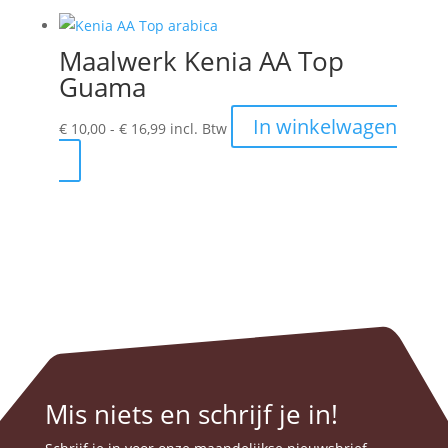
heeft
op
meerdere
de
Maalwerk Kenia AA Top
variaties.
productpagina
Guama
Deze
optie
Prijsklasse:
In winkelwagen
€
10,00
-
€
16,99
incl. Btw
kan
€ 10,00
Dit
gekozen
tot
product
worden
€ 16,99
heeft
op
meerdere
de
variaties.
productpagina
Deze
optie
kan
gekozen
worden
Mis niets en schrijf je in!
op
de