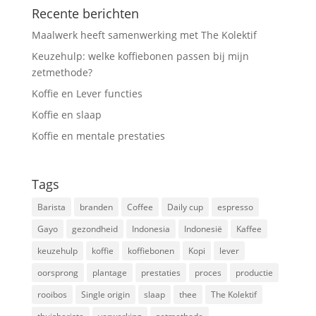
Recente berichten
Maalwerk heeft samenwerking met The Kolektif
Keuzehulp: welke koffiebonen passen bij mijn
zetmethode?
Koffie en Lever functies
Koffie en slaap
Koffie en mentale prestaties
Tags
Barista
branden
Coffee
Daily cup
espresso
Gayo
gezondheid
Indonesia
Indonesië
Kaffee
keuzehulp
koffie
koffiebonen
Kopi
lever
oorsprong
plantage
prestaties
proces
productie
rooibos
Single origin
slaap
thee
The Kolektif