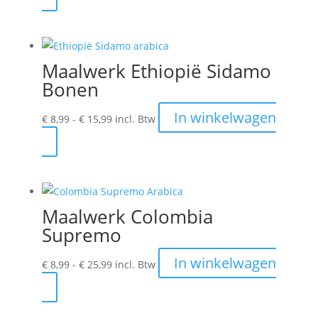
tot
product
€ 25,99
heeft
meerdere
Maalwerk Ethiopië Sidamo
variaties.
Bonen
Deze
optie
Prijsklasse:
In winkelwagen
€
8,99
-
€
15,99
incl. Btw
kan
€ 8,99
Dit
gekozen
tot
product
worden
€ 15,99
heeft
op
meerdere
de
Maalwerk Colombia
variaties.
productpagina
Supremo
Deze
optie
Prijsklasse:
In winkelwagen
€
8,99
-
€
25,99
incl. Btw
kan
€ 8,99
Dit
gekozen
tot
product
worden
€ 25,99