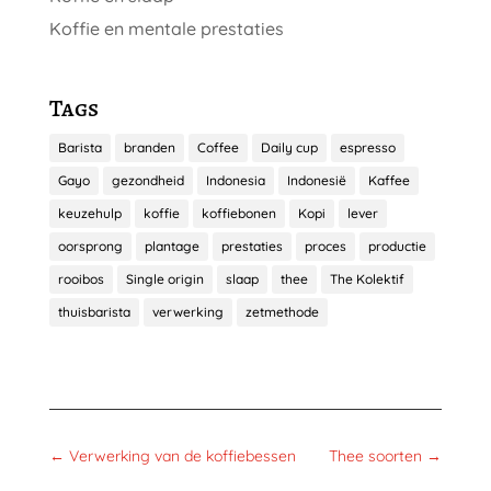
Koffie en mentale prestaties
Tags
Barista
branden
Coffee
Daily cup
espresso
Gayo
gezondheid
Indonesia
Indonesië
Kaffee
keuzehulp
koffie
koffiebonen
Kopi
lever
oorsprong
plantage
prestaties
proces
productie
rooibos
Single origin
slaap
thee
The Kolektif
thuisbarista
verwerking
zetmethode
←
Verwerking van de koffiebessen
Thee soorten
→