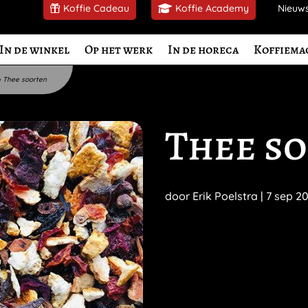
Koffie Cadeau
Koffie Academy
Nieuw
In de winkel
Op het werk
In de horeca
Koffiema
»
Thee soorten
Thee s
door
Erik Poelstra
|
7 sep 2