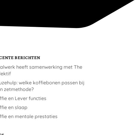
cente berichten
alwerk heeft samenwerking met The
ektif
zehulp: welke koffiebonen passen bij
jn zetmethode?
fie en Lever functies
fie en slaap
fie en mentale prestaties
gs