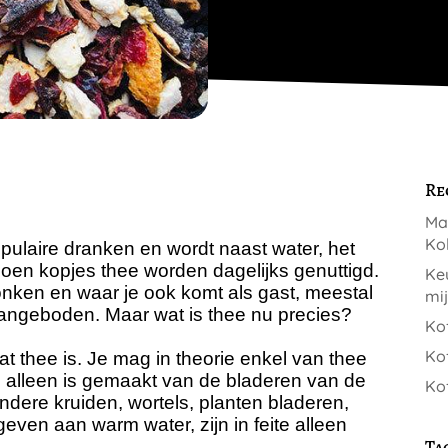
Re
Ma
Kol
pulaire dranken en wordt naast water, het
oen kopjes thee worden dagelijks genuttigd.
Keu
onken en waar je ook komt als gast, meestal
mi
e aangeboden. Maar wat is thee nu precies?
Kof
Kof
wat thee is. Je mag in theorie enkel van thee
 alleen is gemaakt van de bladeren van de
Kof
 andere kruiden, wortels, planten bladeren,
even aan warm water, zijn in feite alleen
Ta