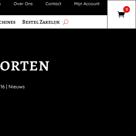
s
Over Ons
Contact
Mijn Account
0
chines
Bestel Zakelijk
oorten
016
|
Nieuws