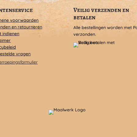
ntenservice
Veilig verzenden en
betalen
mene voorwaarden
nden en retourneren
Alle bestellingen worden met P
t indienen
verzonden.
aimer
cybeleid
estelde vragen
erroepingsformulier