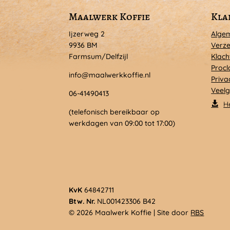
Maalwerk Koffie
Kla
Ijzerweg 2
Alge
9936 BM
Verze
Farmsum/Delfzijl
Klach
Procl
info@maalwerkkoffie.nl
Priva
Veelg
06-41490413
H
(telefonisch bereikbaar op
werkdagen van 09:00 tot 17:00)
KvK
64842711
Btw. Nr.
NL001423306 B42
© 2026 Maalwerk Koffie | Site door
RBS