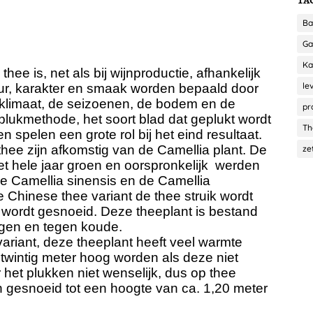
Ba
Ga
Ka
thee is, net als bij wijnproductie, afhankelijk
le
eur, karakter en smaak worden bepaald door
t klimaat, de seizoenen, de bodem en de
pr
plukmethode, het soort blad dat geplukt wordt
Th
 spelen een grote rol bij het eind resultaat.
thee zijn afkomstig van de Camellia plant. De
ze
het hele jaar groen en oorspronkelijk werden
de Camellia sinensis en de Camellia
 Chinese thee variant de thee struik wordt
t wordt gesnoeid. Deze theeplant is bestand
gen en tegen koude.
ariant, deze theeplant heeft veel warmte
 twintig meter hoog worden als deze niet
het plukken niet wenselijk, dus op thee
 gesnoeid tot een hoogte van ca. 1,20 meter