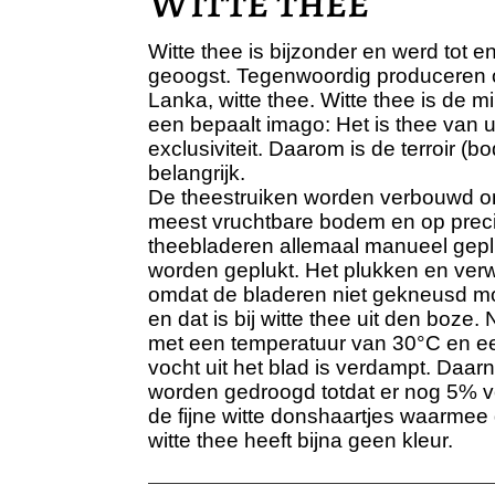
Witte thee
Witte thee is bijzonder en werd tot e
geoogst. Tegenwoordig produceren o
Lanka, witte thee. Witte thee is de m
een bepaalt imago: Het is thee van ui
exclusiviteit. Daarom is de terroir (
belangrijk.
De theestruiken worden verbouwd o
meest vruchtbare bodem en op prec
theebladeren allemaal manueel geplu
worden geplukt. Het plukken en verw
omdat de bladeren niet gekneusd mo
en dat is bij witte thee uit den boz
met een temperatuur van 30°C en ee
vocht uit het blad is verdampt. Daa
worden gedroogd totdat er nog 5% voc
de fijne witte donshaartjes waarmee 
witte thee heeft bijna geen kleur.