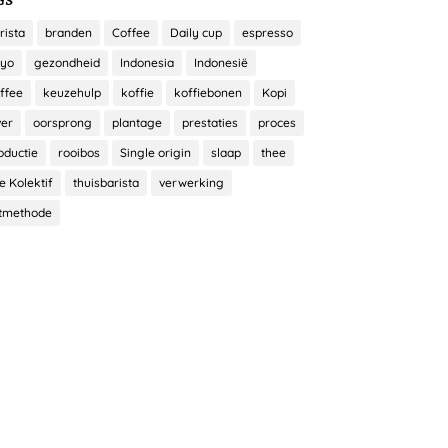
rista
branden
Coffee
Daily cup
espresso
yo
gezondheid
Indonesia
Indonesië
ffee
keuzehulp
koffie
koffiebonen
Kopi
ver
oorsprong
plantage
prestaties
proces
oductie
rooibos
Single origin
slaap
thee
e Kolektif
thuisbarista
verwerking
tmethode